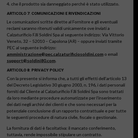
4. che il prodotto sia danneggiato perché è stato utilizzato.
ARTICOLO 7: COMUNICAZIONI E RIVENDICAZIONI
Le comunicazioni scritte dirette al Fornitore e gli eventuali
reclami saranno ritenuti validi unicamente ove inviati a
Calzaturificio F.lli Soldini Spa al seguente indirizzo: Via Vittorio
Veneto, 32 – 52010 – Capolona (AR) – oppure inviati tramite
PEC al seguente indirizzo:
amministrazione@pec.calzaturificiosoldini.com
o email
support@soldini80.com
.
ARTICOLO 8: PRIVACY POLICY
Con la presente si informa che, a tutti gli effetti dell’articolo 13
del Decreto Legislativo 30 giugno 2003, n. 196, i dati personali
forniti dal Cliente al Calzaturificio F.lli Soldini Spa sono trattati
da loro mediante procedure automatizzate per l’inserimento
dei dati negli archivi dei clienti e che sono necessari per la
potenziale conclusione di un rapporto contrattuale e per tutte
le seguenti procedure di natura civile, fiscale o gestionale.
La fornitura di dati è facoltativa: il mancato conferimento,
tuttavia, rende impossibile stipulare un contratto.