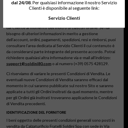
dal 24/08
. Per qualsiasi informazione il nostro Servizio
Ecommerce”: Dlgs 70/2003, “Informativa sulla Privacy”: Dlgs
Clienti è disponibile al seguente link:
196/2003 e Regolamento Europeo 679 del 2016,
costituiscono accordo di compravendita di qualsiasi prodotto
Servizio Clienti
presente in questo Sito e si ritengono pienamente accettate
dal Cliente al momento dell’inoltro di ciascun ordine. Se hai
bisogno di ulteriori informazioni in merito a gestione
dell’account, ordini, pagamenti, spedizioni, resi e rimborsi, puoi
consultare l’area dedicata al
Servizio Clienti
il cui contenuto è
da considerarsi parte integrante del presente accordo. Potrai
richiedere qualsiasi altra informazione via e-mail all’indirizzo:
support@soldini80.com
o
al numero (+39)
0575 428129
.
Ci riserviamo di variare le presenti Condizioni di Vendita. Le
eventuali nuove Condizioni di Vendita saranno efficaci dal
momento in cui saranno pubblicate sul nostro Sito e saranno
applicate a tutti gli Ordini inoltrati da quel momento, mentre
per gli Ordini già inoltrati troveranno applicazione le Condizioni
di Vendita precedenti.
IDENTIFICAZIONE DEL FORNITORE
I beni oggetto delle presenti condizioni generali sono posti in
vendita da
Calzaturificio Fratelli Soldini Spa con sede in Via