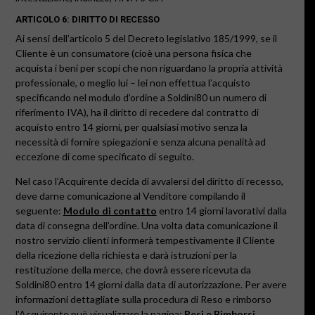
ARTICOLO 6: DIRITTO DI RECESSO
Ai sensi dell’articolo 5 del Decreto legislativo 185/1999, se il
Cliente è un consumatore (cioè una persona fisica che
acquista i beni per scopi che non riguardano la propria attività
professionale, o meglio lui – lei non effettua l’acquisto
specificando nel modulo d’ordine a Soldini80 un numero di
riferimento IVA), ha il diritto di recedere dal contratto di
acquisto entro 14 giorni, per qualsiasi motivo senza la
necessità di fornire spiegazioni e senza alcuna penalità ad
eccezione di come specificato di seguito.
Nel caso l’Acquirente decida di avvalersi del diritto di recesso,
deve darne comunicazione al Venditore compilando il
seguente:
Modulo di contatto
entro 14 giorni lavorativi dalla
data di consegna dell’ordine
.
Una volta data comunicazione il
nostro servizio clienti informerà tempestivamente il Cliente
della ricezione della richiesta e darà istruzioni per la
restituzione della merce, che dovrà essere ricevuta da
Soldini80 entro 14 giorni dalla data di autorizzazione. Per avere
informazioni dettagliate sulla procedura di Reso e rimborso
l’Acquirente può visualizzare la pagina:
Resi e Rimborsi
.