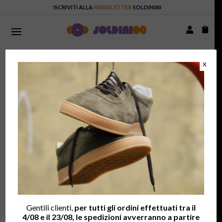
ISCRIVITI ALLA
NEWSLETTER
SOLDINI80


HOME
/ TERMINI E CONDIZIONI
X
TERMINI E CONDIZIONI
La vendita di prodotti sul sito web
Soldini80.com
sono
regolate dalle presenti Condizioni di Vendita. I prodotti
proposti sono venduti direttamente da Calzaturificio Fratelli
Soldini Spa con sede in Via Vittorio Veneto, 32 in Capolona –
52010 (AR), iscritta presso la Camera di Commercio di Arezzo
al n.
AR – 19984
del Registro delle Imprese,
CF
00100020510,
Partita IVA
IT00100020510.
Gentili clienti,
per tutti gli ordini effettuati tra il
Le presenti Condizioni di Vendita, regolate dal “Codice del
4/08 e il 23/08, le spedizioni avverranno a partire
Consumo”: Dlgs 206/2005 (e relative modifiche), “Decreto