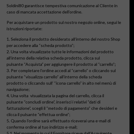
Soldini80 garantisce tempestiva comunicazione al Cliente in
caso di mancata accettazione dell’ordine.
Per acquistare un prodotto sul nostro negozio online, segui le
istruzioni riportate:
1. Seleziona il prodotto desiderato all’interno del nostro Shop
per accedere alla
“scheda prodotto”
;
2. Una volta visualizzate tutte le informazioni del prodotto
all’interno della relativa scheda prodotto, clicca sul
pulsante
“Acquista”
per aggiungere il prodotto al
“carrello”
;
3. Per completare l’ordine accedi al
“carrello”
o cliccando sul
pulsante
“visualizza carrello”
all’interno della scheda
prodotto
o cliccando sull’
“icona carrello”
in alto nel menù di
navigazione;
4. Una volta visualizzata la pagina del carrello, clicca il
pulsante
“concludi ordine”
, inserisci i relativi
“dati di
fatturazione”
, scegli il
“metodo di pagamento”
che desideri e
clicca il pulsante
“effettua ordine”
;
5. Quando l’ordine sarà effettuato riceverai una e-mail di
conferma ordine al tuo indirizzo e-mail;
5.1.
Nel momento in cui il Fornitore riceve dall’Acquirente