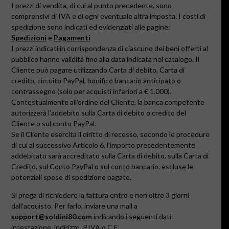
I prezzi di vendita, di cui al punto precedente, sono
comprensivi di IVA e di ogni eventuale altra imposta.
I costi di
spedizione sono indicati ed evidenziati alle pagine:
Spedizioni
e
Pagamenti
I prezzi indicati in corrispondenza di ciascuno dei beni offerti al
pubblico hanno validità fino alla data indicata nel catalogo.
Il
Cliente può pagare utilizzando Carta di debito, Carta di
credito, circuito PayPal, bonifico bancario anticipato o
contrassegno (solo per acquisti inferiori a € 1.000).
Contestualmente all’ordine del Cliente, la banca competente
autorizzerà l’addebito sulla Carta di debito o credito del
Cliente o sul conto PayPal.
Se il Cliente esercita il diritto di recesso, secondo le procedure
di cui al successivo Articolo 6, l’importo precedentemente
addebitato sarà accreditato sulla Carta di debito, sulla Carta di
Credito, sul Conto PayPal o sul conto bancario, escluse le
potenziali spese di spedizione pagate.
Si prega di richiedere la fattura entro e non oltre 3 giorni
dall’acquisto. Per farlo, inviare una mail a
support@soldini80.com
indicando i seguenti dati:
intestazione, indirizzo, P.IVA o C.F.