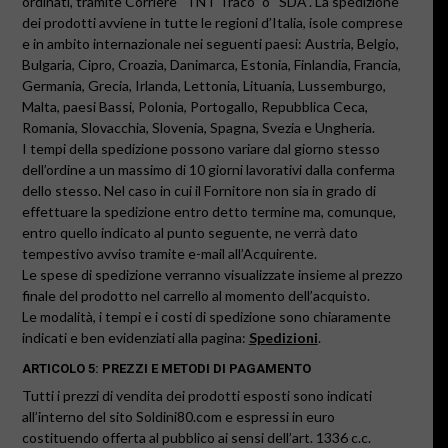
ordinati, tramite Corriere “TNT Traco” o “SDA”. La spedizione
dei prodotti avviene in tutte le regioni d’Italia, isole comprese
e in ambito internazionale nei seguenti paesi: Austria, Belgio,
Bulgaria, Cipro, Croazia, Danimarca, Estonia, Finlandia, Francia,
Germania, Grecia, Irlanda, Lettonia, Lituania, Lussemburgo,
Malta, paesi Bassi, Polonia, Portogallo, Repubblica Ceca,
Romania, Slovacchia, Slovenia, Spagna, Svezia e Ungheria.
I tempi della spedizione possono variare dal giorno stesso
dell’ordine a un massimo di 10 giorni lavorativi dalla conferma
dello stesso
. Nel caso in cui il Fornitore non sia in grado di
effettuare la spedizione entro detto termine ma, comunque,
entro quello indicato al punto seguente, ne verrà dato
tempestivo avviso tramite e-mail all’Acquirente.
Le spese di spedizione verranno visualizzate insieme al prezzo
finale del prodotto nel carrello al momento dell’acquisto.
Le modalità, i tempi e i costi di spedizione sono chiaramente
indicati e ben evidenziati alla pagina:
Spedizioni
.
ARTICOLO 5: PREZZI E METODI DI PAGAMENTO
Tutti i prezzi di vendita dei prodotti esposti sono indicati
all’interno del sito
Soldini80.com
e espressi in euro
costituendo offerta al pubblico ai sensi dell’art. 1336 c.c.