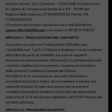
Vittorio Veneto, 32 in Capolona – 52010 (AR), iscritta presso
la Camera di Commercio di Arezzo al n.
AR – 19984
del
Registro delle Imprese, CF 00100020510, Partita IVA
IT00100020510.
Il Fornitore può essere contattato via e-mail all’indirizzo:
support@soldini80.com
o
al numero (+39) 0575 428129
ARTICOLO 1: FINALIZZAZIONE DEL CONTRATTO
Il presente accordo tra il Calzaturificio F.lli Soldini Spa
(“
Soldini80.com
“, “noi”) e il Cliente è finalizzato con la conferma
dell’ordine da parte di Soldini80, secondo le seguenti
procedure e termini indicati nell’articolo 2. La finalizzazione del
contratto implica il riconoscimento e la piena accettazione
delle presenti Condizioni Generali dal Cliente.
Se il cliente è un consumatore, una volta terminata la
procedura di acquisto online, dovrà stampare o salvare una
copia elettronica e in ogni caso preservare le presenti
condizioni generali di vendita in conformità alle disposizioni
degli articoli 3 e 4 del decreto legislativo 185/1999 relativo alle
vendite a distanza.
ARTICOLO 2: PROCEDURA D’ACQUISTO