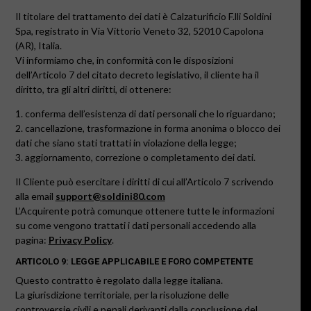
Il titolare del trattamento dei dati è Calzaturificio F.lli Soldini
Spa, registrato in Via Vittorio Veneto 32, 52010 Capolona
(AR), Italia.
Vi informiamo che, in conformità con le disposizioni
dell’Articolo 7 del citato decreto legislativo, il cliente ha il
diritto, tra gli altri diritti, di ottenere:
1. conferma dell’esistenza di dati personali che lo riguardano;
2. cancellazione, trasformazione in forma anonima o blocco dei
dati che siano stati trattati in violazione della legge;
3. aggiornamento, correzione o completamento dei dati.
Il Cliente può esercitare i diritti di cui all’Articolo 7 scrivendo
alla email
support@soldini80.com
L’Acquirente potrà comunque ottenere tutte le informazioni
su come vengono trattati i dati personali accedendo alla
pagina:
Privacy Policy
.
ARTICOLO 9: LEGGE APPLICABILE E FORO COMPETENTE
Questo contratto è regolato dalla legge italiana.
La giurisdizione territoriale, per la risoluzione delle
controversie civili e penali derivanti dalla conclusione del