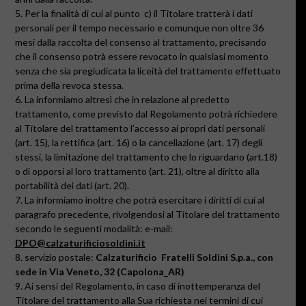
5. Per la finalità di cui al punto
c) il Titolare tratterà i dati
personali per il tempo necessario e comunque non oltre 36
mesi dalla raccolta del consenso al trattamento, precisando
che il consenso potrà essere revocato in qualsiasi momento
senza che sia pregiudicata la liceità del trattamento effettuato
prima della revoca stessa.
6. La informiamo altresì che in relazione al predetto
trattamento, come previsto dal Regolamento potrà richiedere
al Titolare del trattamento l’accesso ai propri dati personali
(art. 15), la rettifica (art. 16) o la cancellazione (art. 17) degli
stessi, la limitazione del trattamento che lo riguardano (art.18)
o di opporsi al loro trattamento (art. 21), oltre al diritto alla
portabilità dei dati (art. 20).
7. La informiamo inoltre che potrà esercitare i diritti di cui al
paragrafo precedente, rivolgendosi al Titolare del trattamento
secondo le seguenti modalità: e-mail:
DPO@calzaturificiosoldini.it
8. servizio postale:
Calzaturificio
Fratelli Soldini S.p.a., con
sede in Via Veneto, 32 (Capolona_AR)
9. Ai sensi del Regolamento, in caso di inottemperanza del
Titolare del trattamento alla Sua richiesta nei termini di cui