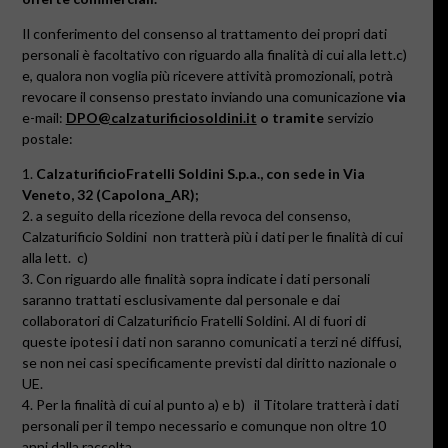
Il conferimento del consenso al trattamento dei propri dati
personali è facoltativo con riguardo alla finalità di cui alla lett.c)
e, qualora non voglia più ricevere attività promozionali, potrà
revocare il consenso prestato inviando una comunicazione
via
e-mail:
DPO@calzaturificiosoldini.it
o tramite
servizio
postale:
1.
CalzaturificioFratelli Soldini S.p.a., con sede in Via
Veneto, 32 (Capolona_AR);
2. a seguito della ricezione della revoca del consenso,
Calzaturificio Soldini
non tratterà più i dati per le finalità di cui
alla lett.
c)
3. Con riguardo alle finalità sopra indicate i dati personali
saranno trattati esclusivamente dal personale e dai
collaboratori di Calzaturificio Fratelli Soldini. Al di fuori di
queste ipotesi i dati non saranno comunicati a terzi né diffusi,
se non nei casi specificamente previsti dal diritto nazionale o
UE.
4. Per la finalità di cui al punto a) e b)
il Titolare tratterà i dati
personali per il tempo necessario e comunque non oltre 10
anni dalla raccolta.