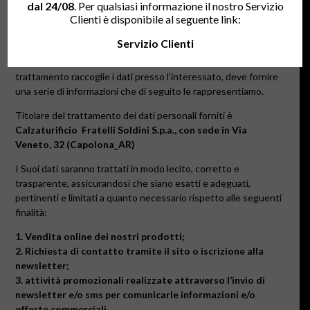
dal 24/08
. Per qualsiasi informazione il nostro Servizio
presente sito internet per l’iscrizione alla newsletter e/o per
Clienti è disponibile al seguente link:
l’acquisto di prodotti
, sono necessari per l’espletamento del
servizio richiesto.
Servizio Clienti
L’art. 13 del Regolamento stabilisce che quando il Titolare del
trattamento raccoglie i dati presso l’interessato, deve fornire
una serie di informazioni che di seguito le rappresentiamo.
Titolare del trattamento dei dati personali forniti è
Calzaturificio
Fratelli Soldini S.p.a., con sede in Via
Veneto, 32 (Capolona_AR)
I Suoi dati saranno trattati in modo lecito, corretto e
trasparente, assicurandosi che siano esatti e adeguati,
pertinenti e limitati a quanto necessario rispetto alle seguenti
finalità:
1. Vendita online dei nostri prodotti;
2. Richiesta di contatto tramite il sito o iscrizione alla
newsletter;
3. attività promozionali realizzate attraverso l’invio di
newsletter e/o sms per comunicarle informazioni e/o
offerte commerciali.