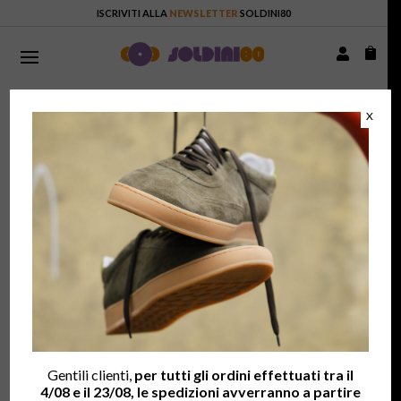
ISCRIVITI ALLA
NEWSLETTER
SOLDINI80


HOME
/
TERMINI
/ INFORMATIVA TRATTAMENTO DATI
X
INFORMATIVA TRATTAMENTI DATI
Calzaturificio
Fratelli Soldini S.p.a., con sede in Via
Veneto, 32 (Capolona_AR)
– , in ossequio al Regolamento
(UE) 2016/679 del Parlamento Europeo e del Consiglio del
27/04/2016 “
relativo alla protezione delle persone fisiche con
riguardo al trattamento dei dati personali, nonché la libera
circolazione di tali dati
” (di seguito “Regolamento”), desidera
informarla in relazione al trattamento dei dati personali che
metteremo in atto.
Gentili clienti,
per tutti gli ordini effettuati tra il
4/08 e il 23/08, le spedizioni avverranno a partire
I dati che Lei ci fornisce al momento della registrazione al