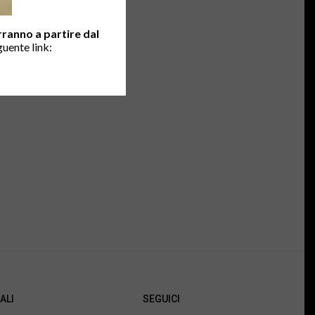
RATTAMENTO DATI
UENTI
erranno a partire dal
guente link:
ALI
SEGUICI