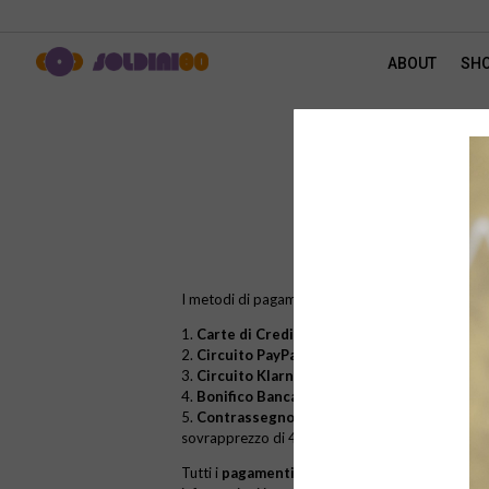
ABOUT
SH
I metodi di pagamento con cui è possibile acquis
1.
Carte di Credito o Debito
;
2
.
Circuito PayPal
;
3.
Circuito Klarna
;
4.
Bonifico Bancario
;
5.
Contrassegno
(solo per acquisti effettuati in 
sovrapprezzo di 4€);
Tutti i
pagamenti
effettuati sul nostro sito son