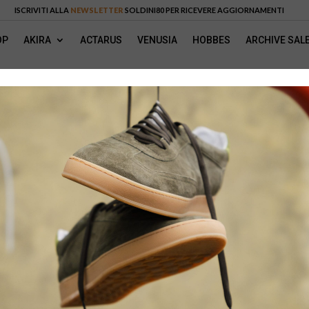
ISCRIVITI ALLA
NEWSLETTER
SOLDINI80 PER RICEVERE AGGIORNAMENTI
OP
AKIRA
ACTARUS
VENUSIA
HOBBES
ARCHIVE SAL
ACTARUS OCRA
80016ASL2-OCR
185
€
COLORI DISPONIBILI