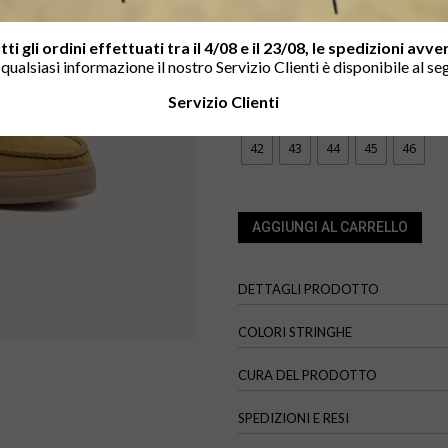
ACTARUS BROWN
ACTARUS 
tti gli ordini effettuati tra il 4/08 e il 23/08, le spedizioni avv
r qualsiasi informazione il nostro Servizio Clienti è disponibile al se
TAGLIA
Servizio Clienti
35
36
37
38
39
4
42
43
44
45
46
AGGIUNGI AL CARRELLO
DETTAGLI PRODOTTO
COLORI STRINGHE
CURA DEL PRODOTTO
SPEDIZIONI E RESI