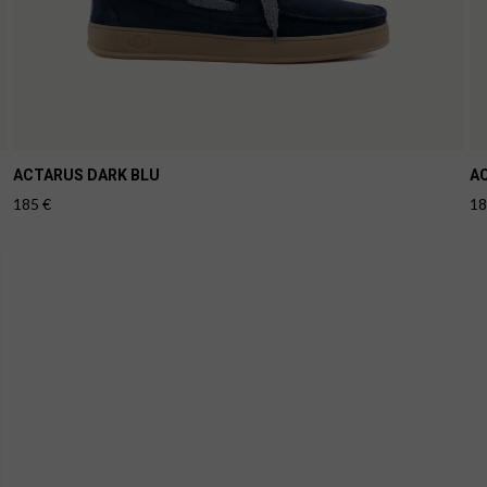
ACTARUS DARK BLU
A
185
€
1