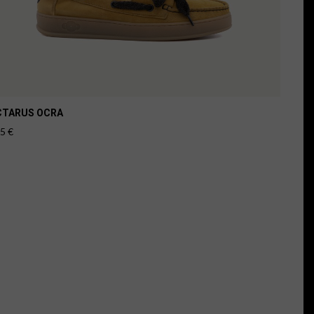
CTARUS OCRA
85
€