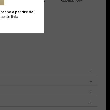
DARK BLUE
ACTARUS OCRA
ACTARUS TAFFY
erranno a partire dal
guente link:
0
41