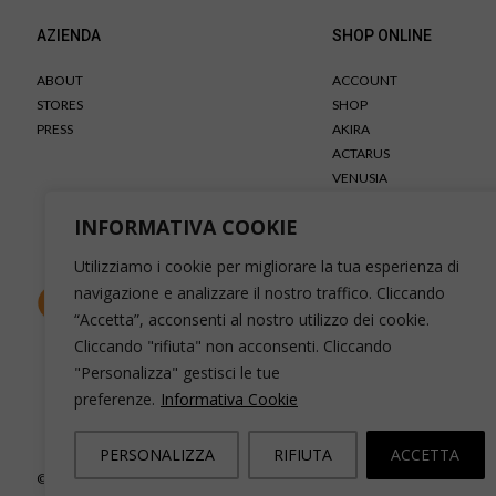
AZIENDA
SHOP ONLINE
ABOUT
ACCOUNT
STORES
SHOP
PRESS
AKIRA
ACTARUS
VENUSIA
HOBBES
INFORMATIVA COOKIE
Utilizziamo i cookie per migliorare la tua esperienza di
navigazione e analizzare il nostro traffico. Cliccando
“Accetta”, acconsenti al nostro utilizzo dei cookie.
Cliccando "rifiuta" non acconsenti. Cliccando
"Personalizza" gestisci le tue
preferenze.
Informativa Cookie
PERSONALIZZA
RIFIUTA
ACCETTA
© 2026 CALZATURIFICIO F.LLI SOLDINI – VIA VITTORIO VENETO, 32 – CAPO