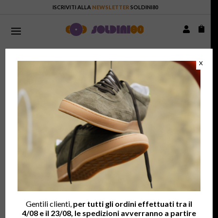
ISCRIVITI ALLA
NEWSLETTER
SOLDINI80


X
HOME
- AKIRA ICONIC RIVE / GERMOGLIO
Gentili clienti,
per tutti gli ordini effettuati tra il
4/08 e il 23/08, le spedizioni avverranno a partire