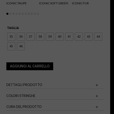
ICONIC TAUPE
ICONIC SOFT GREEN
ICONIC FUR
ICONI
TAGLIA
35
36
37
38
39
40
41
42
43
44
45
46
AGGIUNGI AL CARRELLO
DETTAGLI PRODOTTO
COLORI STRINGHE
CURA DEL PRODOTTO